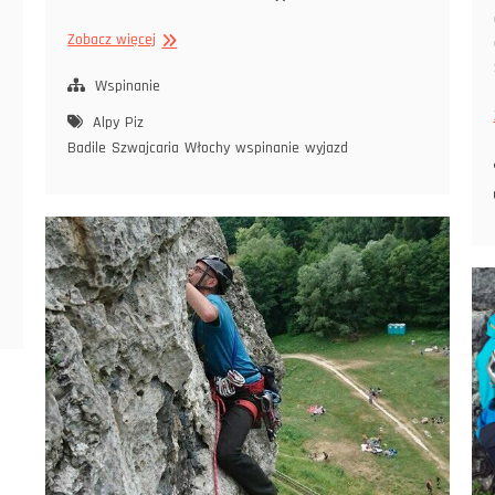
Wyjazd
Zobacz więcej
Piz
Badile
Wspinanie
Alpy
Piz
Badile
Szwajcaria
Włochy
wspinanie
wyjazd