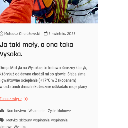
Mateusz Chorążewski
3 kwietnia, 2023
Ja taki mały, a ona taka
Vysoka.
Droga Motyki na Wysokiej to lodowo-śnieżny klasyk,
który już od dawna chodził mi po głowie. Słaba zima
i gwałtowne ocieplenie (+17°C w Zakopanem)
w ostatnich dniach skutecznie odkładało moje plany…
Ja taki
Zobacz więcej
mały,
a ona
Narciarstwo
Wspinanie
Życie klubowe
taka
Motyka
skitoury
wspinanie
wspinanie
Vysoka.
zimowe
Wysoka