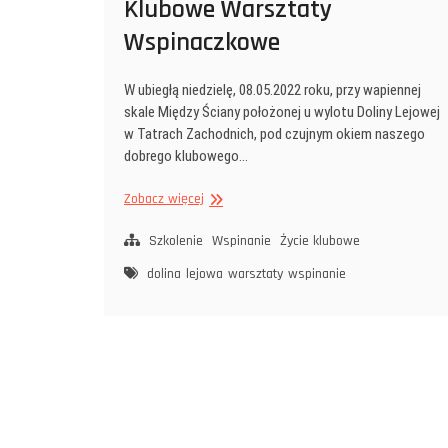
Klubowe Warsztaty
Wspinaczkowe
W ubiegłą niedzielę, 08.05.2022 roku, przy wapiennej
skale Między Ściany położonej u wylotu Doliny Lejowej
w Tatrach Zachodnich, pod czujnym okiem naszego
dobrego klubowego…
Klubowe
Zobacz więcej
Warsztaty
Wspinaczkowe
Szkolenie
Wspinanie
Życie klubowe
dolina
lejowa
warsztaty
wspinanie