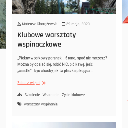
Mateusz Chorążewski
29 maja, 2023
Klubowe warsztaty
wspinaczkowe
„Piękny wtorkowy poranek… 5 rano, spać nie możesz?
Można by opalać się, robić NIC, pić kawę, jeść
„ciastki”…być choćby jak ta pliszka pikująca…
Klubowe
Zobacz więcej
warsztaty
wspinaczkowe
Szkolenie
Wspinanie
Życie klubowe
warsztaty
wspinanie