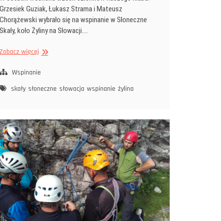
Grzesiek Guziak, Łukasz Strama i Mateusz
Chorążewski wybrało się na wspinanie w Słoneczne
Skały, koło Żyliny na Słowacji.…
Słoneczne
Zobacz więcej
Skały
Wspinanie
skały
słoneczne
słowacja
wspinanie
żylina