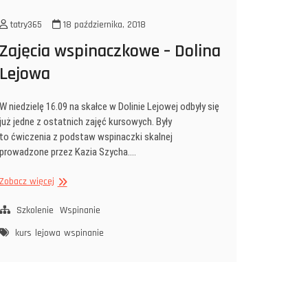
tatry365
18 października, 2018
Zajęcia wspinaczkowe – Dolina
Lejowa
W niedzielę 16.09 na skałce w Dolinie Lejowej odbyły się
już jedne z ostatnich zajęć kursowych. Były
to ćwiczenia z podstaw wspinaczki skalnej
prowadzone przez Kazia Szycha.…
Zajęcia
Zobacz więcej
wspinaczkowe
–
Szkolenie
Wspinanie
Dolina
kurs
lejowa
wspinanie
Lejowa