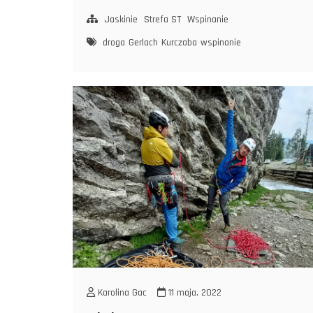
Kurczaba
(Polska
Jaskinie
Strefa ST
Wspinanie
Cesta),
droga
Gerlach
Kurczaba
wspinanie
Gerlach
Karolina Gac
11 maja, 2022