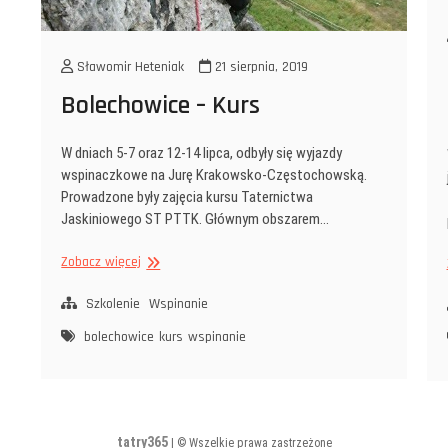
Sławomir Heteniak
21 sierpnia, 2019
Bolechowice – Kurs
W dniach 5-7 oraz 12-14 lipca, odbyły się wyjazdy
wspinaczkowe na Jurę Krakowsko-Częstochowską.
Prowadzone były zajęcia kursu Taternictwa
Jaskiniowego ST PTTK. Głównym obszarem…
Bolechowice
Zobacz więcej
–
Kurs
Szkolenie
Wspinanie
bolechowice
kurs
wspinanie
tatry365
| © Wszelkie prawa zastrzeżone