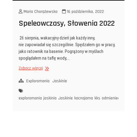
Maria Chorążewska
16 października, 2022
Speleowczasy, Słowenia 2022
26 sierpnia, wakacyjny dzień jak każdy inny,
nie zapowiadał się szczególnie. Spędzałem go w pracy,
jako ratownik na basenie. Pogrążony w myślach
spoglądałem na taflę wody,…
Speleowczasy,
Zobacz więcej
Słowenia
2022
Exploromania
Jaskinie
exploromania
jaskinia
Jaskinie
kacnajama
kks
odmieniecjaskiniow