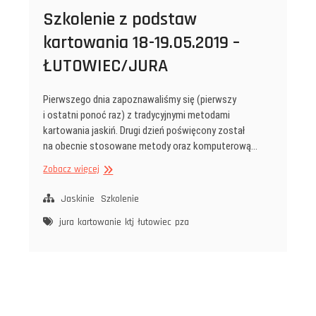
Szkolenie z podstaw
kartowania 18-19.05.2019 –
ŁUTOWIEC/JURA
Pierwszego dnia zapoznawaliśmy się (pierwszy
i ostatni ponoć raz) z tradycyjnymi metodami
kartowania jaskiń. Drugi dzień poświęcony został
na obecnie stosowane metody oraz komputerową…
Szkolenie
Zobacz więcej
z podstaw
kartowania
Jaskinie
Szkolenie
18-
jura
kartowanie
ktj
łutowiec
pza
19.05.2019
–
ŁUTOWIEC/JURA