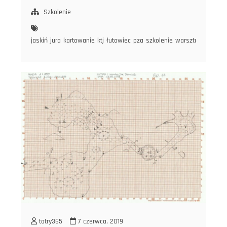
kartowania
jaskiń”
Szkolenie
–
powrót
jaskiń
jura
kartowanie
ktj
łutowiec
pza
szkolenie
warsztaty
klasyka!
tatry365
7 czerwca, 2019