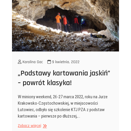
Karolina Gac
9 kwietnia, 2022
„Podstawy kartowania jaskiń”
– powrót klasyka!
W miniony weekend, 26-27 marca 2022, roku na Jurze
Krakowsko-Częstochowskiej, w miejscowości
Łutowiec, odbyło się szkolenie KTJ PZA z podstaw
kartowania – pierwsze po dłuższej,…
„Podstawy
Zobacz więcej