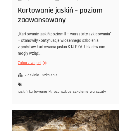
Kartowanie jaskiń – poziom
zaawansowany
„Kartowanie jaskiń poziom II – warsztaty szkicowania”
– stanowiły kontynuacje wiosennego szkolenia
z podstaw kartowania jaskiń KTJ PZA. Udział w nim
mogły wziąć…
Kartowanie
Zobacz więcej
jaskiń
–
Jaskinie
Szkolenie
poziom
zaawansowany
jaskiń
kartowanie
ktj
pza
szkice
szkolenie
warsztaty