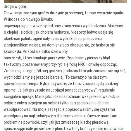
Droga w górę.
Grawitacja zaczyna grać w drużynie przeciwnej, tempo wyraźnie spada.
W drodze do Nowego Biwaku
pojawiają się pierwsze symptomy zmęczenia i wychłodzenia. Marzymy
o ciepłej i słodkiej jak cholera herbatce. Niestety, ledwo udaje się
okiełznać palnik, ogień cały czas wyskakuje na połączeniu
z pojemnikiem na gaz, na domiar złego okazuje się, że herbata się
skończyła. Pozostaje tylko czerwony
barszczyk, który smakuje parszywie. Popełniamy pierwszy błąd
taktyczny, postanawiamy przykryć się folią NRC i chwilę odpocząć.
Zrobiło się z tego półtorej godziny, podczas których zamiast się ogrzać,
wychłodziliśmy się jeszcze bardziej. To zaważyło na dalszym
spowolnieniu tempa. Było oczywiste, że teraz zaciski będą bardziej
oporne. Ja, jak przystało na „pojazd ponadgabarytowy”, regularnie
ściągałem uprząż, Maria jako idealna rozmiarówka jaskiniowa radziła
sobie z całym szpejem na sobie i tylko jej szpejarka nie chciała
współpracować. Na moje szczęście dopracowaliśmy się systemu
współpracy na najtrudniejszym dla mnie zacisku. Zawsze mam tam
problem na powrocie, czyli jak już zmieszczę klatkę piersiową
spuszczając całe powietrze z płuc, to wtedy kończy mi się możliwość