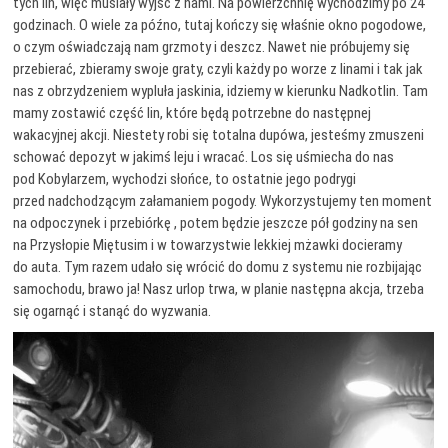
tych lin, więc musiały wyjść z nami. Na powierzchnię wychodzimy po 24
godzinach. O wiele za późno, tutaj kończy się właśnie okno pogodowe,
o czym oświadczają nam grzmoty i deszcz. Nawet nie próbujemy się
przebierać, zbieramy swoje graty, czyli każdy po worze z linami i tak jak
nas z obrzydzeniem wypluła jaskinia, idziemy w kierunku Nadkotlin. Tam
mamy zostawić część lin, które będą potrzebne do następnej
wakacyjnej akcji. Niestety robi się totalna dupówa, jesteśmy zmuszeni
schować depozyt w jakimś leju i wracać. Los się uśmiecha do nas
pod Kobylarzem, wychodzi słońce, to ostatnie jego podrygi
przed nadchodzącym załamaniem pogody. Wykorzystujemy ten moment
na odpoczynek i przebiórkę , potem będzie jeszcze pół godziny na sen
na Przysłopie Miętusim i w towarzystwie lekkiej mżawki docieramy
do auta. Tym razem udało się wrócić do domu z systemu nie rozbijając
samochodu, brawo ja! Nasz urlop trwa, w planie następna akcja, trzeba
się ogarnąć i stanąć do wyzwania.