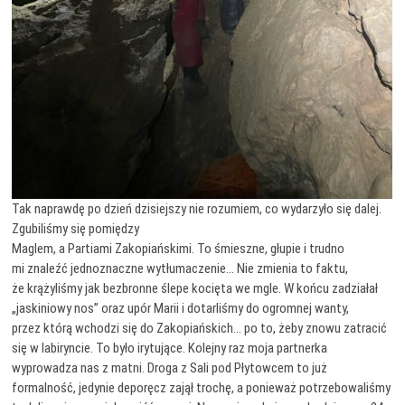
Tak naprawdę po dzień dzisiejszy nie rozumiem, co wydarzyło się dalej.
Zgubiliśmy się pomiędzy
Maglem, a Partiami Zakopiańskimi. To śmieszne, głupie i trudno
mi znaleźć jednoznaczne wytłumaczenie… Nie zmienia to faktu,
że krążyliśmy jak bezbronne ślepe kocięta we mgle. W końcu zadziałał
„jaskiniowy nos” oraz upór Marii i dotarliśmy do ogromnej wanty,
przez którą wchodzi się do Zakopiańskich… po to, żeby znowu zatracić
się w labiryncie. To było irytujące. Kolejny raz moja partnerka
wyprowadza nas z matni. Droga z Sali pod Płytowcem to już
formalność, jedynie deporęcz zajął trochę, a ponieważ potrzebowaliśmy