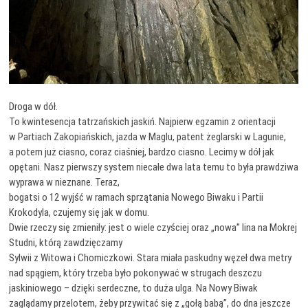
Droga w dół.
To kwintesencja tatrzańskich jaskiń. Najpierw egzamin z orientacji
w Partiach Zakopiańskich, jazda w Maglu, patent żeglarski w Lagunie,
a potem już ciasno, coraz ciaśniej, bardzo ciasno. Lecimy w dół jak
opętani. Nasz pierwszy system niecałe dwa lata temu to była prawdziwa
wyprawa w nieznane. Teraz,
bogatsi o 12 wyjść w ramach sprzątania Nowego Biwaku i Partii
Krokodyla, czujemy się jak w domu.
Dwie rzeczy się zmieniły: jest o wiele czyściej oraz „nowa” lina na Mokrej
Studni, którą zawdzięczamy
Sylwii z Witowa i Chomiczkowi. Stara miała paskudny węzeł dwa metry
nad spągiem, który trzeba było pokonywać w strugach deszczu
jaskiniowego – dzięki serdeczne, to duża ulga. Na Nowy Biwak
zaglądamy przelotem, żeby przywitać się z „gołą babą”, do dna jeszcze