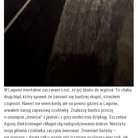
W Lagunie mentalnie zaczynam czuć, że już blisko do wyjścia. To chyba
drugi błąd, który sprawił, że zamiast się bardziej skupić, straciłem
czujność. Nawet nie wiem kiedy, ale na pewno gdzieś w Lagunie,
urwałem swoją zapasową czołówkę. Znalazcę bardzo proszę
o usunięcie „śmiecia” z jaskini i z góry serdecznie dziękuję. Szczelina
Agonii, Elektromagiel i Magiel idą nadspodziewanie dobrze. Niestety
moja główna czołówka zaczyna świrować. Zmieniam baterię –
nie pomaga – działa tylko wtedy, gdy trzymam wciśnięty włącznik, jak