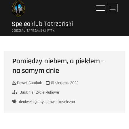
Przejdź
P
do
r
treści
z
Speleoklub Tatrzański
y
ODDZIAŁ TATRZAŃSKI PTTK
c
i
s
k
m
Pomiędzy niebem, a piekłem –
e
na samym dnie
n
u
Paweł Chrobak
18 sierpnia, 2023
Jaskinie
Życie klubowe
deniwelacja
systemwielkasniezna