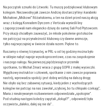
Na początek sznurki do Litworki. Tu muszę podziękować klubowym
kolegom. Niezawodny jak zawsze Andrzej dostarczył liny i karabinki
Michałowi „Miśkowi” Różańskiemu, a ten na dzień przed naszą akcją
wraz z kolegą Konradem Dyrczem z Verticala wynieśli liny
i zaporęczowali nam elegancko dziurę do samej Sali Pod Płytowcem.
Przy okazji chciałbym zauważyć, że młode pokolenie grotołazów
nie patrzy już na przynależność klubową czy dawne animozje,
tylko najzwyczajniej w świecie działa razem. Piękne to.
Ruszamy o równej trzynastej, w PRL-u od tej godziny można było
w sklepie nabyć napoje wysokoprocentowe, czas na zaspokojenie
i naszego nałogu. Na pierwszej pięćdziesiątce przemiłe
spotkanie, to Michał Zmarz wraca z grupą GOPR z małej wycieczki.
Wyjątkowy instruktor i człowiek, spotkanie z nim zawsze poprawia
nastrój, wprowadza spokój i jest dobrą wróżbą na dalszą drogę.
Nie obyło się bez zabawnej sytuacji, kiedy jeden z wychodzących
kolegów nie patrząc na nas zawołał „szybciej, bo tu chłopaki czekają”,
Maria z nieukrywanym rozbawieniem odpowiedziała „spokojnie”.
Pod studnią następni koledzy zapytali „dokąd?” , odpowiedź była
oczywista „daleko, dalej się nie da”…