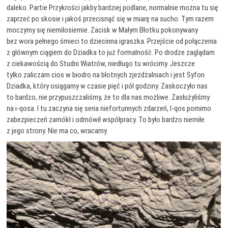
daleko. Partie Przykrości jakby bardziej podlane, normalnie można tu się
zaprzeć po skosie i jakoś przecisnąć się w miarę na sucho. Tym razem
moczymy się niemiłosiernie. Zacisk w Małym Błotku pokonywany
bez wora pełnego śmieci to dziecinna igraszka. Przejście od połączenia
z głównym ciągiem do Dziadka to już formalność. Po drodze zaglądam
z ciekawością do Studni Wiatrów, niedługo tu wrócimy. Jeszcze
tylko zaliczam cios w biodro na błotnych zjeżdżalniach i jest Syfon
Dziadka, który osiągamy w czasie pięć i pół godziny. Zaskoczyło nas
to bardzo, nie przypuszczaliśmy, że to dla nas możliwe. Zasłużyliśmy
na i-qosa. I tu zaczyna się seria niefortunnych zdarzeń, I-qos pomimo
zabezpieczeń zamókł i odmówił współpracy. To było bardzo niemiłe
z jego strony. Nie ma co, wracamy.