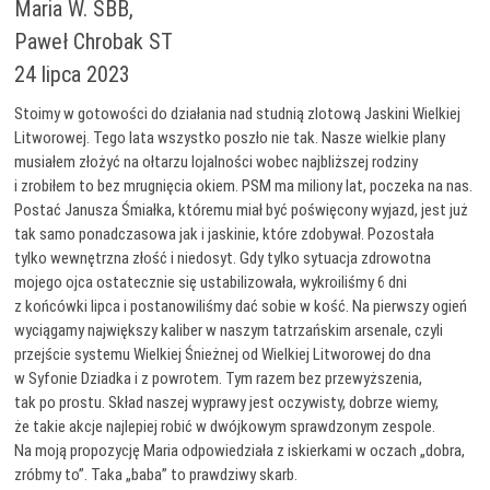
Maria W. SBB,
Paweł Chrobak ST
24 lipca 2023
Stoimy w gotowości do działania nad studnią zlotową Jaskini Wielkiej
Litworowej. Tego lata wszystko poszło nie tak. Nasze wielkie plany
musiałem złożyć na ołtarzu lojalności wobec najbliższej rodziny
i zrobiłem to bez mrugnięcia okiem. PSM ma miliony lat, poczeka na nas.
Postać Janusza Śmiałka, któremu miał być poświęcony wyjazd, jest już
tak samo ponadczasowa jak i jaskinie, które zdobywał. Pozostała
tylko wewnętrzna złość i niedosyt. Gdy tylko sytuacja zdrowotna
mojego ojca ostatecznie się ustabilizowała, wykroiliśmy 6 dni
z końcówki lipca i postanowiliśmy dać sobie w kość. Na pierwszy ogień
wyciągamy największy kaliber w naszym tatrzańskim arsenale, czyli
przejście systemu Wielkiej Śnieżnej od Wielkiej Litworowej do dna
w Syfonie Dziadka i z powrotem. Tym razem bez przewyższenia,
tak po prostu. Skład naszej wyprawy jest oczywisty, dobrze wiemy,
że takie akcje najlepiej robić w dwójkowym sprawdzonym zespole.
Na moją propozycję Maria odpowiedziała z iskierkami w oczach „dobra,
zróbmy to”. Taka „baba” to prawdziwy skarb.