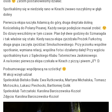
osób
Zatem postanowiliśmy działać.
Spotkaliśmy się w niedzielę rano w Kirachi żwawo ruszyliśmy w głąb
doliny.
Pierwsza ekipa ruszyła Adamicą do góry, druga dreptała doliną
Kościeliską do Polany Pisanej. Każdy swoje podejście musiał zrobić.
Do dziury weszliśmy w tym czasie. Plan był dwie godziny do Szmaragda
i tak właśnie się stało. Kiedy nasza ekipa zjeżdżała Prożek Furkotny,
druga grupa zaczęła zjeżdżać Smoluchowskiego. Przy jeziorku wspólne
spotkanie, wymiana relacji, wspólna fota i działamy dalej! Przy wyjściu
spotkaliśmy kurs z Sądeckiego Klubu Taternictwa Jaskiniowego.
A na koniec pierwsza ekipa czekała w Kirach z pizzą i piwem „0”! :D.
Podsumowując współpracą na szóstkę!
W akcji wzięli udział:
Speleoklub Bielsko Biała: Ewa Rutkowska, Martyna Michalska, Tomasz
Motoszko, Łukasz Piechocki, Bartłomiej Golik
Speleoklub Tatrzański: Karolina Barciszewska-Kozioł
Zdjęcia: Karolina Barciszewska-Kozioł