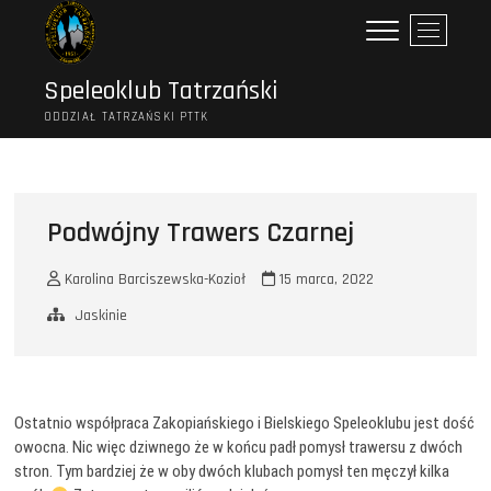
Przejdź
P
do
r
treści
z
Speleoklub Tatrzański
y
ODDZIAŁ TATRZAŃSKI PTTK
c
i
s
k
m
Podwójny Trawers Czarnej
e
n
Karolina Barciszewska-Kozioł
15 marca, 2022
u
Jaskinie
Ostatnio współpraca Zakopiańskiego i Bielskiego Speleoklubu jest dość
owocna. Nic więc dziwnego że w końcu padł pomysł trawersu z dwóch
stron. Tym bardziej że w oby dwóch klubach pomysł ten męczył kilka