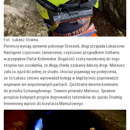
Fot.: Łukasz Strama
Pierwszy wyciąg sprawnie pokonuje Grzesiek, drugi przypada Łukaszowi.
Następnie częściowo zamierzenie, częściowo przypadkiem trafiamy
w przepiękne Partie Królewskie. Bogatość szaty naciekowej do tego
stopnia nas oszałamia, że długą chwilę szukamy dalszej drogi- Mateusz
zalicza zjazd do jednej ze studni, chociaż pojawiają się podejrzenia,
że to Łukasz celowo wprowadził kolegę w błąd by móc poprowadzić
wspinanie we wspomnianych partiach. Zjeżdżamy dwoma kominami
do jeziorka Szmaragdowego. Trawers prowadzi Mateusz. Sprawne
przejście kolejnych progów doprowadza taterników do zjazdu Studnią
Imieninową wprost do korytarza Mamutowego.