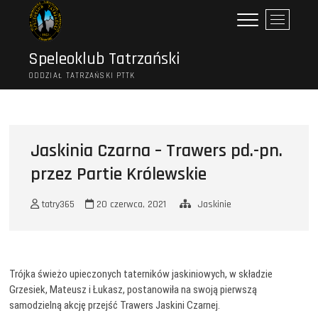
Przejdź
P
do
r
treści
z
Speleoklub Tatrzański
y
ODDZIAŁ TATRZAŃSKI PTTK
c
i
s
k
m
Jaskinia Czarna – Trawers pd.-pn.
e
przez Partie Królewskie
n
u
tatry365
20 czerwca, 2021
Jaskinie
Trójka świeżo upieczonych taterników jaskiniowych, w składzie
Grzesiek, Mateusz i Łukasz, postanowiła na swoją pierwszą
samodzielną akcję przejść Trawers Jaskini Czarnej.