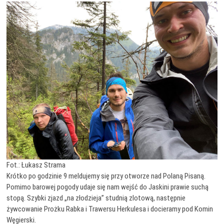
Fot.: Łukasz Strama
Krótko po godzinie 9 meldujemy się przy otworze nad Polaną Pisaną.
Pomimo barowej pogody udaje się nam wejść do Jaskini prawie suchą
stopą. Szybki zjazd „na złodzieja” studnią zlotową, następnie
żywcowanie Prożku Rabka i Trawersu Herkulesa i docieramy pod Komin
Węgierski.