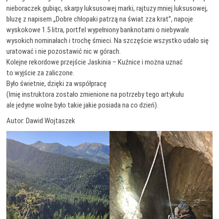
nieboraczek gubiąc, skarpy luksusowej marki, rajtuzy mniej luksusowej,
bluzę z napisem „Dobre chłopaki patrzą na świat zza krat”, napoje
wyskokowe 1.5 litra, portfel wypełniony banknotami o niebywale
wysokich nominałach i trochę śmieci. Na szczęście wszystko udało się
uratować i nie pozostawić nic w górach.
Kolejne rekordowe przejście Jaskinia – Kuźnice i można uznać
to wyjście za zaliczone.
Było świetnie, dzięki za współpracę
(Imię instruktora zostało zmienione na potrzeby tego artykułu
ale jedyne wolne było takie jakie posiada na co dzień).
Autor: Dawid Wojtaszek