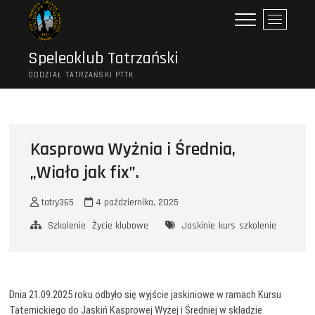
Przejdź
P
do
r
treści
z
Speleoklub Tatrzański
y
ODDZIAŁ TATRZAŃSKI PTTK
c
i
s
k
m
Kasprowa Wyżnia i Średnia,
e
„Wiało jak fix”.
n
u
tatry365
4 października, 2025
Szkolenie
Życie klubowe
Jaskinie
kurs
szkolenie
Dnia 21.09.2025 roku odbyło się wyjście jaskiniowe w ramach Kursu
Taternickiego do Jaskiń Kasprowej Wyżej i Średniej w składzie