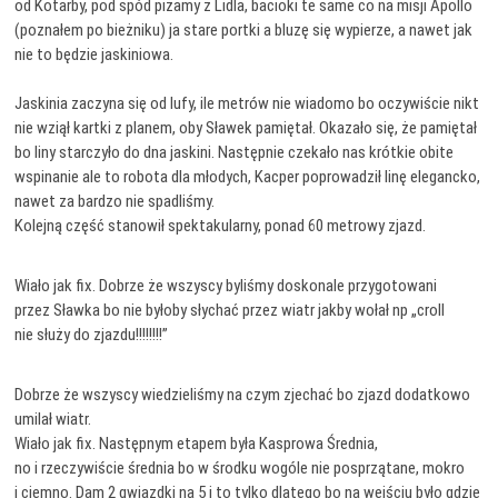
od Kotarby, pod spód piżamy z Lidla, bacioki te same co na misji Apollo
(poznałem po bieżniku) ja stare portki a bluzę się wypierze, a nawet jak
nie to będzie jaskiniowa.
Jaskinia zaczyna się od lufy, ile metrów nie wiadomo bo oczywiście nikt
nie wziął kartki z planem, oby Sławek pamiętał. Okazało się, że pamiętał
bo liny starczyło do dna jaskini. Następnie czekało nas krótkie obite
wspinanie ale to robota dla młodych, Kacper poprowadził linę elegancko,
nawet za bardzo nie spadliśmy.
Kolejną część stanowił spektakularny, ponad 60 metrowy zjazd.
Wiało jak fix. Dobrze że wszyscy byliśmy doskonale przygotowani
przez Sławka bo nie byłoby słychać przez wiatr jakby wołał np „croll
nie służy do zjazdu!!!!!!!!”
Dobrze że wszyscy wiedzieliśmy na czym zjechać bo zjazd dodatkowo
umilał wiatr.
Wiało jak fix. Następnym etapem była Kasprowa Średnia,
no i rzeczywiście średnia bo w środku wogóle nie posprzątane, mokro
i ciemno. Dam 2 gwiazdki na 5 i to tylko dlatego bo na wejściu było gdzie