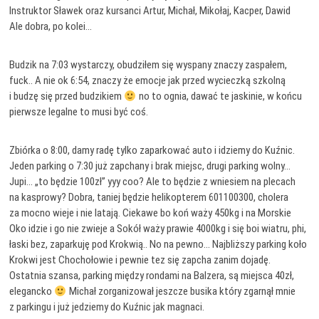
Instruktor Sławek oraz kursanci Artur, Michał, Mikołaj, Kacper, Dawid
Ale dobra, po kolei…
Budzik na 7:03 wystarczy, obudziłem się wyspany znaczy zaspałem,
fuck.. A nie ok 6:54, znaczy że emocje jak przed wycieczką szkolną
i budzę się przed budzikiem
no to ognia, dawać te jaskinie, w końcu
pierwsze legalne to musi być coś.
Zbiórka o 8:00, damy radę tylko zaparkować auto i idziemy do Kuźnic.
Jeden parking o 7:30 już zapchany i brak miejsc, drugi parking wolny…
Jupi… „to będzie 100zł” yyy coo? Ale to będzie z wniesiem na plecach
na kasprowy? Dobra, taniej będzie helikopterem 601100300, cholera
za mocno wieje i nie latają. Ciekawe bo koń waży 450kg i na Morskie
Oko idzie i go nie zwieje a Sokół waży prawie 4000kg i się boi wiatru, phi,
łaski bez, zaparkuję pod Krokwią.. No na pewno… Najbliższy parking koło
Krokwi jest Chochołowie i pewnie tez się zapcha zanim dojadę.
Ostatnia szansa, parking między rondami na Balzera, są miejsca 40zł,
elegancko
Michał zorganizował jeszcze busika który zgarnął mnie
z parkingu i już jedziemy do Kuźnic jak magnaci.