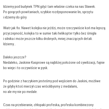
Idziemy pod budynek TPN gdyż tam właśnie czeka na nas Sławek.
Po gorących powitaniach, szybkie rozdysponowanie lin, sprzętu
i idziemy do góry.
Wiatr jak fix. Nawet kolejka nie jeździ, może rzeczywiście koń ma lepszą
przyczepność, kolejka to w sumie taki helikopter tylko bez śmigła
i silnika i może jeszcze kilku drobnych, mniej znaczących detali.
Idziemy…
Daleko jeszcze?
Niedaleko, Jaskinie Kasprowe są najbliżej położone od cywilizacji, fajnie
bo wieje i to oczywiście w pysk.
Po godzinie z haczykiem jesteśmy pod wejściem do Jaskini, możliwe
że gdyby ktoś mierzył czas wrócilibysmy z medalami,
no ale my nie po medale.
Czas na przebieranie, chłopaki profeska, profeska kombinezony