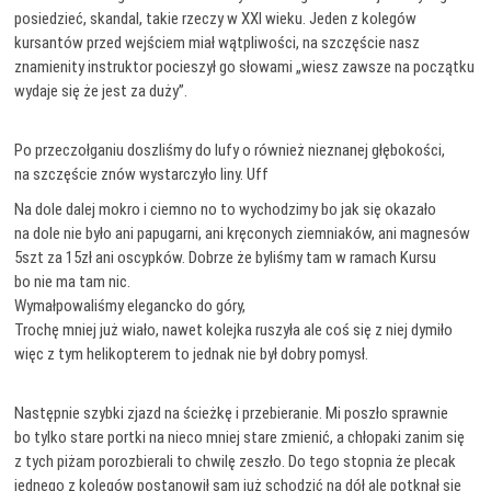
posiedzieć, skandal, takie rzeczy w XXI wieku. Jeden z kolegów
kursantów przed wejściem miał wątpliwości, na szczęście nasz
znamienity instruktor pocieszył go słowami „wiesz zawsze na początku
wydaje się że jest za duży”.
Po przeczołganiu doszliśmy do lufy o również nieznanej głębokości,
na szczęście znów wystarczyło liny. Uff
Na dole dalej mokro i ciemno no to wychodzimy bo jak się okazało
na dole nie było ani papugarni, ani kręconych ziemniaków, ani magnesów
5szt za 15zł ani oscypków. Dobrze że byliśmy tam w ramach Kursu
bo nie ma tam nic.
Wymałpowaliśmy elegancko do góry,
Trochę mniej już wiało, nawet kolejka ruszyła ale coś się z niej dymiło
więc z tym helikopterem to jednak nie był dobry pomysł.
Następnie szybki zjazd na ścieżkę i przebieranie. Mi poszło sprawnie
bo tylko stare portki na nieco mniej stare zmienić, a chłopaki zanim się
z tych piżam porozbierali to chwilę zeszło. Do tego stopnia że plecak
jednego z kolegów postanowił sam już schodzić na dół ale potknął się