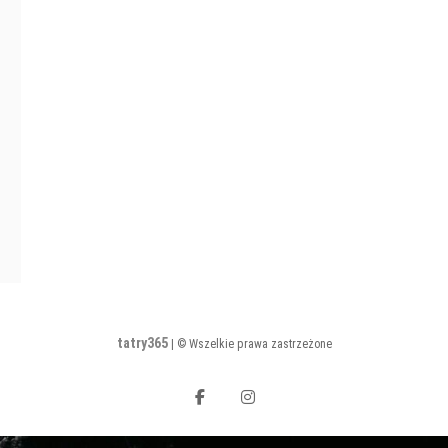
tatry365
| © Wszelkie prawa zastrzeżone
facebook
instagram