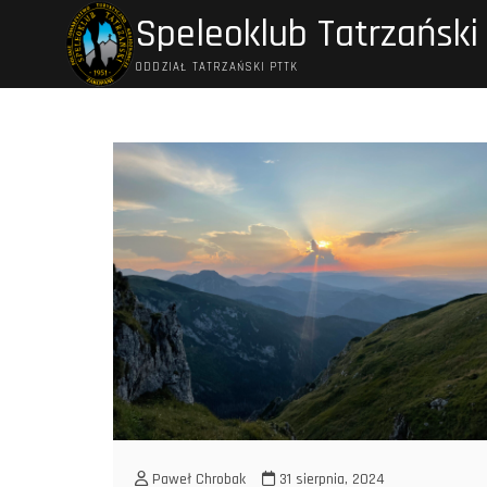
Przejdź
Speleoklub Tatrzański
do
treści
ODDZIAŁ TATRZAŃSKI PTTK
Paweł Chrobak
31 sierpnia, 2024