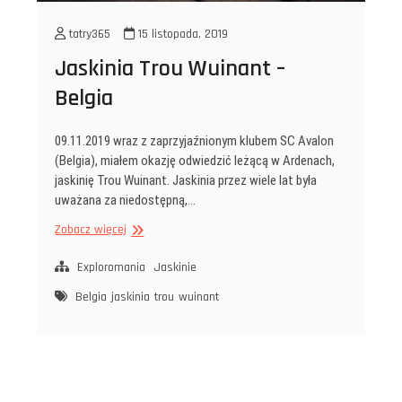
tatry365
15 listopada, 2019
Jaskinia Trou Wuinant –
Belgia
09.11.2019 wraz z zaprzyjaźnionym klubem SC Avalon
(Belgia), miałem okazję odwiedzić leżącą w Ardenach,
jaskinię Trou Wuinant. Jaskinia przez wiele lat była
uważana za niedostępną,…
Jaskinia
Zobacz więcej
Trou
Wuinant
Exploromania
Jaskinie
–
Belgia
jaskinia
trou
wuinant
Belgia