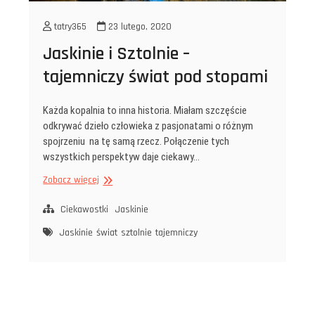
tatry365
23 lutego, 2020
Jaskinie i Sztolnie –
tajemniczy świat pod stopami
Każda kopalnia to inna historia. Miałam szczęście
odkrywać dzieło człowieka z pasjonatami o różnym
spojrzeniu na tę samą rzecz. Połączenie tych
wszystkich perspektyw daje ciekawy…
Jaskinie
Zobacz więcej
i Sztolnie
–
Ciekawostki
Jaskinie
tajemniczy
Jaskinie
świat
sztolnie
tajemniczy
świat
pod stopami