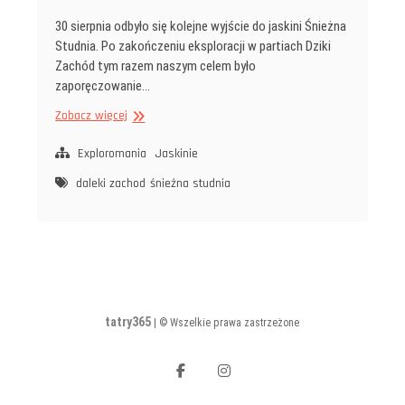
30 sierpnia odbyło się kolejne wyjście do jaskini Śnieżna
Studnia. Po zakończeniu eksploracji w partiach Dziki
Zachód tym razem naszym celem było
zaporęczowanie…
ŚNIEŻNA
Zobacz więcej
STUDNIA
–
Exploromania
Jaskinie
PRZYGOTOWANIA
daleki zachod
śnieżna studnia
DO AKCJI
NA DALEKIM
ZACHODZIE
tatry365
| © Wszelkie prawa zastrzeżone
facebook
instagram