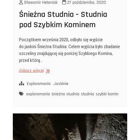
Sławomir Heteniak
27 października, 2020
Śnieżna Studnia – Studnia
pod Szybkim Kominem
Początkiem września 2020, odbyło się wyjście
do jaskini Śnieżna Studnia. Celem wyjścia było zbadanie
szczeliny znajdującej się poniżej Szybkiego Komina,
przed którą…
Śnieżna
Zobacz więcej
Studnia
–
Exploromania
Jaskinie
Studnia
exploromania
śnieżna studnia
studnia
szybki komin
pod Szybkim
Kominem