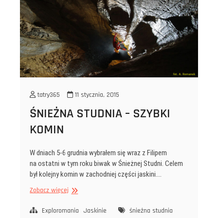
tatry365
11 stycznia, 2015
ŚNIEŻNA STUDNIA – SZYBKI
KOMIN
W dniach 5-6 grudnia wybrałem się wraz z Filipem
na ostatni w tym roku biwak w Śnieżnej Studni. Celem
był kolejny komin w zachodniej części jaskini.…
ŚNIEŻNA
Zobacz więcej
STUDNIA
–
Exploromania
Jaskinie
śnieżna studnia