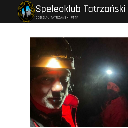
Przejdź
Speleoklub Tatrzański
do
treści
ODDZIAŁ TATRZAŃSKI PTTK