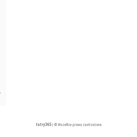
i
wielkaśnieżna
wigilijna
tatry365
| © Wszelkie prawa zastrzeżone