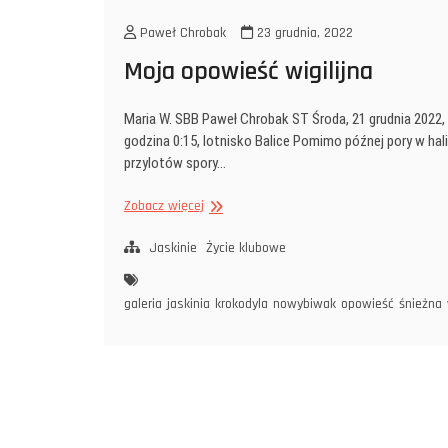
Paweł Chrobak
23 grudnia, 2022
Moja opowieść wigilijna
Maria W. SBB Paweł Chrobak ST Środa, 21 grudnia 2022,
godzina 0:15, lotnisko Balice Pomimo późnej pory w hal
przylotów spory…
Moja
Zobacz więcej
opowieść
wigilijna
Jaskinie
Życie klubowe
galeria
jaskinia
krokodyla
nowybiwak
opowieść
śnieżna