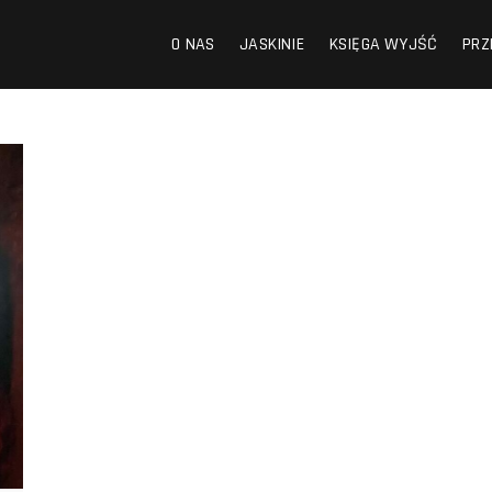
O NAS
JASKINIE
KSIĘGA WYJŚĆ
PRZ