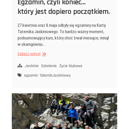
Egzamin, czyli koniec…
który jest dopiero początkiem.
27 kwietnia oraz 8 maja odbyły się egzaminy na Kartę
Taternika Jaskiniowego. To bardzo ważny moment,
podsumowujący kurs, który choć trwał miesiące, minął
w okamgnieniu.…
Egzamin,
Zobacz więcej
czyli
koniec…
Jaskinie
Szkolenie
Życie klubowe
który jest
egzamin
TaternikJaskiniowy
dopiero
początkiem.