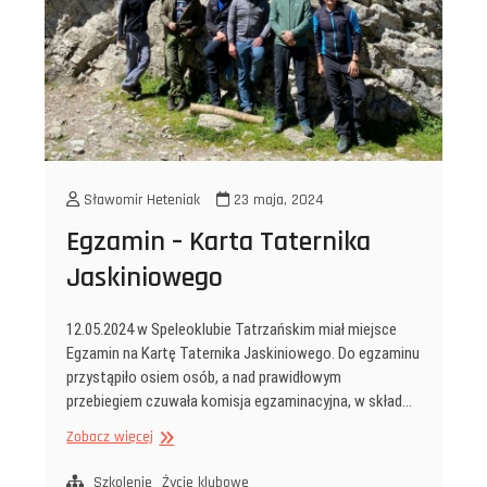
Sławomir Heteniak
23 maja, 2024
Egzamin – Karta Taternika
Jaskiniowego
12.05.2024 w Speleoklubie Tatrzańskim miał miejsce
Egzamin na Kartę Taternika Jaskiniowego. Do egzaminu
przystąpiło osiem osób, a nad prawidłowym
przebiegiem czuwała komisja egzaminacyjna, w skład…
Egzamin
Zobacz więcej
–
Karta
Szkolenie
Życie klubowe