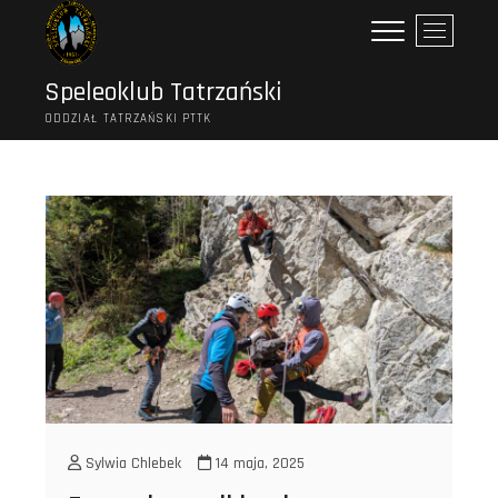
Przejdź
P
do
r
treści
z
Speleoklub Tatrzański
y
ODDZIAŁ TATRZAŃSKI PTTK
c
i
s
k
m
e
n
u
Sylwia Chlebek
14 maja, 2025