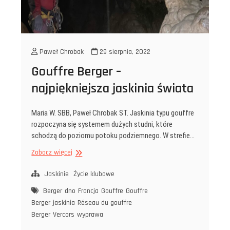
Paweł Chrobak
29 sierpnia, 2022
Gouffre Berger –
najpiękniejsza jaskinia świata
Maria W. SBB, Paweł Chrobak ST. Jaskinia typu gouffre
rozpoczyna się systemem dużych studni, które
schodzą do poziomu potoku podziemnego. W strefie…
Gouffre
Zobacz więcej
Berger
–
Jaskinie
Życie klubowe
najpiękniejsza
Berger
dno
Francja
Gouffre
Gouffre
jaskinia
Berger
jaskinia
Réseau du gouffre
świata
Berger
Vercors
wyprawa