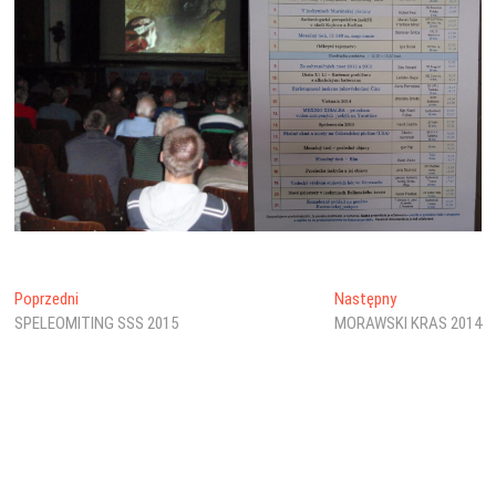
Nawigacja
Poprzedni
Następny
Poprzedni
Następny
wpis:
wpis:
SPELEOMITING SSS 2015
MORAWSKI KRAS 2014
wpisu