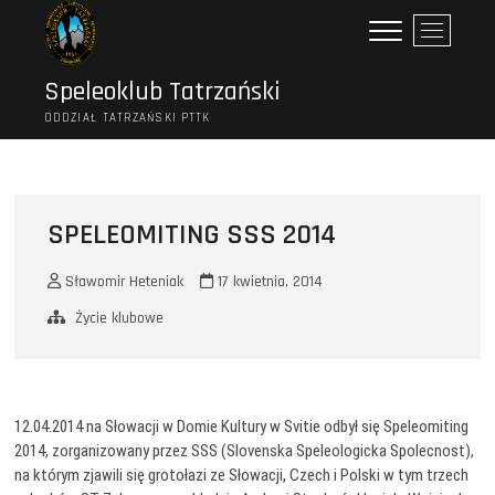
Przejdź
P
do
r
treści
z
Speleoklub Tatrzański
y
ODDZIAŁ TATRZAŃSKI PTTK
c
i
s
k
m
SPELEOMITING SSS 2014
e
n
Sławomir Heteniak
17 kwietnia, 2014
u
Życie klubowe
12.04.2014 na Słowacji w Domie Kultury w Svitie odbył się Speleomiting
2014, zorganizowany przez SSS (Slovenska Speleologicka Spolecnost),
na którym zjawili się grotołazi ze Słowacji, Czech i Polski w tym trzech