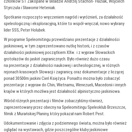
członków ST Zakopane w składzie Andrzej Stachoń- Haziak, Wojciech
Styrczula i Sławomir Heteniak.
Spotkanie rozpoczęto wręczeniem nagród i wyróżnień, za działalność
speleologiczną i eksploracyjną, które to współ-wręczał, nowo wybrany
lider SSS, Peter Holubek.
W programie Speleomitingu przewidziano prezentacje z działalności
jaskiniowej, w tym zaprezentowano nutkę historii, i z czasów
działalności jaskiniowej początkiem XXw. i z wypraw Słowackich
grotołazów do jaskiń zagranicznych. Było również dużo czasu
na prezentacje z działalności naukowej i archeologicznej, w różnych
rejonach krasowych Słowacji i zagranicy, oraz dokumentacje z liczącej
ponad 30500m jaskini Cień Księżyca. Ponadto można było zobaczyć
prezentacje z wypraw do Chin, Wietnamu, Wenezueli, Macedonii i innych
krajów w których możliwa jest działalność alpinistyczno jaskiniowa.
Wśród różnych prezentacji i filmów zobaczyliśmy również,
zaprezentowany przez obecny na Speleomitingu Speleoklub Brzeszcze,
filmik z Murańskiej Płaniny, który pokazał nam Robert Pest.
Udokumentowanie i zdjęcia z podziemnego świata, można było również
oglądać na wystawach, gdzie poszczególne kluby jaskiniowe