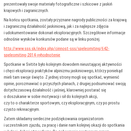
prezentowały swoje materiały fotograficzne i szkicowe z jaskiń
krajowych i zagranicznych.
Na końcu spotkania, zostały przyznane nagrody publiczności za krajową
i zagraniczną działalność jaskiniową, jak i za najlepsze zdjęcia
i udokumentowanie dokonań eksploracyjnych. Szczegółowe informacje
odnośnie wyników konkursów podane są w linku poniżej.
http://www.sss.sk/index.php/cinnost-sss/speleomiting/642-
speleomiting-2014-vyhodnotenie
Spotkanie w Svitite było kolejnym dowodem nieustającej aktywności
i chęci eksploracji praktyków alpinizmu jaskiniowego, którzy poniekąd
mieli tam swoje święto. Z jednej strony mogli się spotkać, wymienić
opinie, porozmawiać o przyszłych planach, z drugiej podsumować swoją
dotychczasową działalność i jaśniej, klarowniej postarać się
o doszukanie w sobie motywacji i sił do kolejnych akcji,
czy to o charakterze sportowym, czy eksploracyjnym, czy po prostu
czysto rekreacyjnym.
Zatem składamy serdeczne podziękowania organizatorom
i uczestnikom zjazdu, za pracę i danie nam kolejnej okazji do spotkania