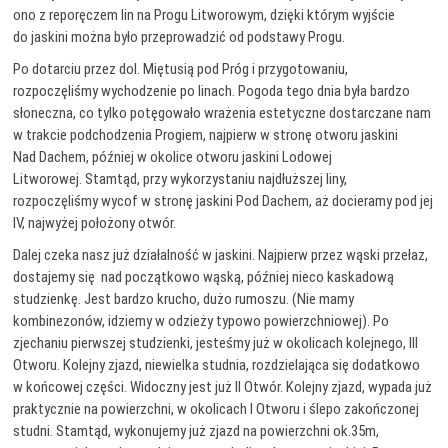
ono z reporęczem lin na Progu Litworowym, dzięki którym wyjście
do jaskini można było przeprowadzić od podstawy Progu.
Po dotarciu przez dol. Miętusią pod Próg i przygotowaniu,
rozpoczęliśmy wychodzenie po linach. Pogoda tego dnia była bardzo
słoneczna, co tylko potęgowało wrażenia estetyczne dostarczane nam
w trakcie podchodzenia Progiem, najpierw w stronę otworu jaskini
Nad Dachem, później w okolice otworu jaskini Lodowej
Litworowej. Stamtąd, przy wykorzystaniu najdłuższej liny,
rozpoczęliśmy wycof w stronę jaskini Pod Dachem, aż docieramy pod jej
IV, najwyżej położony otwór.
Dalej czeka nasz już działalność w jaskini. Najpierw przez wąski przełaz,
dostajemy się nad początkowo wąską, później nieco kaskadową
studzienkę. Jest bardzo krucho, dużo rumoszu. (Nie mamy
kombinezonów, idziemy w odzieży typowo powierzchniowej). Po
zjechaniu pierwszej studzienki, jesteśmy już w okolicach kolejnego, III
Otworu. Kolejny zjazd, niewielka studnia, rozdzielająca się dodatkowo
w końcowej części. Widoczny jest już II Otwór. Kolejny zjazd, wypada już
praktycznie na powierzchni, w okolicach I Otworu i ślepo zakończonej
studni. Stamtąd, wykonujemy już zjazd na powierzchni ok.35m,