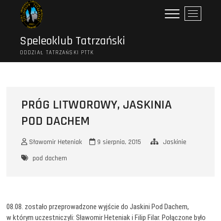
Przejdź
P
do
r
treści
z
Speleoklub Tatrzański
y
ODDZIAŁ TATRZAŃSKI PTTK
c
i
s
k
m
PRÓG LITWOROWY, JASKINIA
e
POD DACHEM
n
u
Sławomir Heteniak
9 sierpnia, 2015
Jaskinie
pod dachem
08.08. zostało przeprowadzone wyjście do Jaskini Pod Dachem,
w którym uczestniczyli: Sławomir Heteniak i Filip Filar. Połączone było