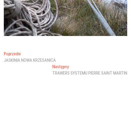
Nawigacja
Poprzedni
Poprzedni
wpis:
JASKINIA NOWA KRZESANICA
wpisu
Następny
Następny
wpis:
TRAWERS SYSTEMU PIERRE SAINT MARTIN