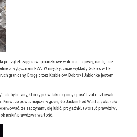
Na początek zajęcia wspinaczkowe w dolinie Lejowej, następnie
odnie z wytycznymi PZA. W międzyczasie wykłady. Gdzieś w tle
ruch graniczny. Drogę przez Korbielów, Bobrov i Jabłonkę jestem
 ale byli i tacy, którzy już w taki czy inny sposób zakosztowali
ić. Pierwsze poważniejsze wyjście, do Jaskini Pod Wantą, pokazało
bserwować, że zaczynamy się lubić, przyjaźnić, tworzyć prawdziwy
bok jaskiń prawdziwą wartość.