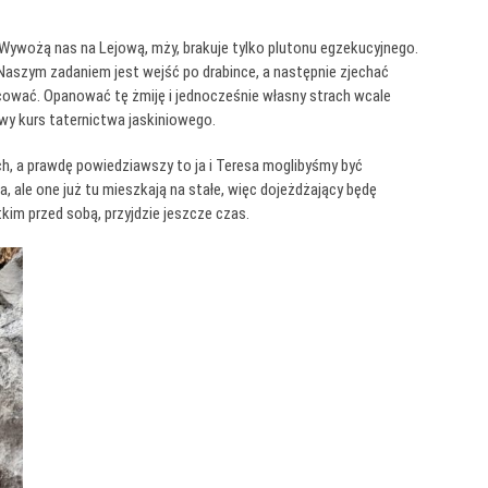
. Wywożą nas na Lejową, mży, brakuje tylko plutonu egzekucyjnego.
. Naszym zadaniem jest wejść po drabince, a następnie zjechać
racować. Opanować tę żmiję i jednocześnie własny strach wcale
iwy kurs taternictwa jaskiniowego.
ch, a prawdę powiedziawszy to ja i Teresa moglibyśmy być
, ale one już tu mieszkają na stałe, więc dojeżdżający będę
kim przed sobą, przyjdzie jeszcze czas.