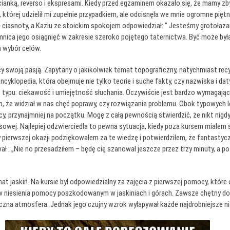
ianką, reverso i ekspresami. Kiedy przed egzaminem okazało się, że mamy zbyt
, której udzielił mi zupełnie przypadkiem, ale odcisnęła we mnie ogromne pię
a ciasnoty, a Kaziu ze stoickim spokojem odpowiedział: ” Jesteśmy grotołaz
nica jego osiągnięć w zakresie szeroko pojętego taternictwa. Być może była 
m wybór celów.
ący swoją pasją. Zapytany o jakikolwiek temat topograficzny, natychmiast re
klopedia, która obejmuje nie tylko teorie i suche fakty, czy nazwiska i daty
o typu: ciekawość i umiejętność słuchania. Oczywiście jest bardzo wymagaj
, że widział w nas chęć poprawy, czy rozwiązania problemu. Obok typowych lę
y, przynajmniej na początku. Mogę z całą pewnością stwierdzić, że nikt nigdy 
rsowej. Najlepiej odzwierciedla to pewna sytuacja, kiedy poza kursem miałem
 pierwszej okazji podziękowałem za te wiedzę i potwierdziłem, że fantastyczn
ł : „Nie no przesadziłem – będę cię szanował jeszcze przez trzy minuty, a 
t jaskiń. Na kursie był odpowiedzialny za zajęcia z pierwszej pomocy, które
 niesienia pomocy poszkodowanym w jaskiniach i górach. Zawsze chętny do d
czna atmosfera. Jednak jego czujny wzrok wyłapywał każde najdrobniejsze ni