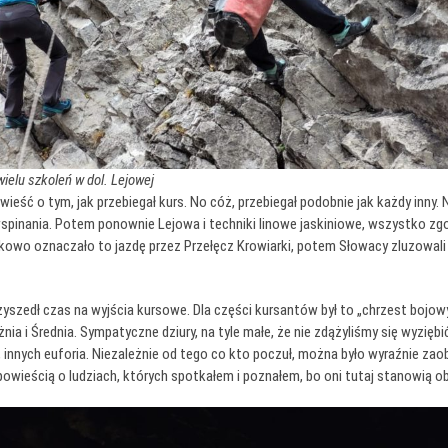
wielu szkoleń w dol. Lejowej
 o tym, jak przebiegał kurs. No cóż, przebiegał podobnie jak każdy inny. 
spinania. Potem ponownie Lejowa i techniki linowe jaskiniowe, wszystko zg
ątkowo oznaczało to jazdę przez Przełęcz Krowiarki, potem Słowacy zluzowali 
yszedł czas na wyjścia kursowe. Dla części kursantów był to „chrzest bojowy”,
ia i Średnia. Sympatyczne dziury, na tyle małe, że nie zdążyliśmy się wyzięb
innych euforia. Niezależnie od tego co kto poczuł, można było wyraźnie zao
wieścią o ludziach, których spotkałem i poznałem, bo oni tutaj stanowią o