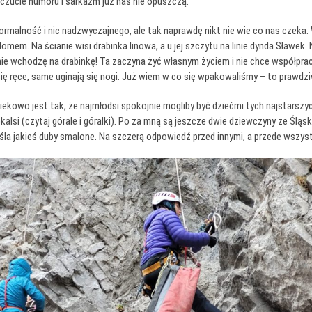
czucie humoru i sarkazm już nas nie opuszczą.
formalność i nic nadzwyczajnego, ale tak naprawdę nikt nie wie co nas czeka
omem. Na ścianie wisi drabinka linowa, a u jej szczytu na linie dynda Sławek
ki nie wchodzę na drabinkę! Ta zaczyna żyć własnym życiem i nie chce współp
 się ręce, same uginają się nogi. Już wiem w co się wpakowaliśmy – to prawdz
ekowo jest tak, że najmłodsi spokojnie mogliby być dziećmi tych najstarszy
i (czytaj górale i góralki). Po za mną są jeszcze dwie dziewczyny ze Śląska
śla jakieś duby smalone. Na szczerą odpowiedź przed innymi, a przede wszyst