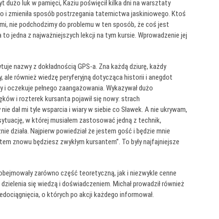
 dużo luk w pamięci, Kaziu poświęcił kilka dni na warsztaty
tno i zmieniła sposób postrzegania taternictwa jaskiniowego. Ktoś
ami, nie podchodzimy do problemu w ten sposób, że coś jest
to jedna z najważniejszych lekcji na tym kursie. Wprowadzenie jej
cytuje nazwy z dokładnością GPS-a. Zna każdą dziurę, każdy
, ale również wiedzę peryferyjną dotycząca historii i anegdot
ący i oczekuje pełnego zaangażowania. Wykazywał dużo
ków i rozterek kursanta pojawił się nowy: strach
nie dał mi tyle wsparcia i wiary w siebie co Sławek. A nie ukrywam,
 sytuację, w której musiałem zastosować jedną z technik,
ie działa. Najpierw powiedział że jestem gość i będzie mnie
potem znowu będziesz zwykłym kursantem”. To były najfajniejsze
 obejmowały zarówno część teoretyczną, jak i niezwykle cenne
zielenia się wiedzą i doświadczeniem. Michał prowadził również
edociągnięcia, o których po akcji każdego informował.