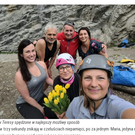
y Teresy spędzone w najlepszy możliwy sposób
 w trzy sekundy znikają w czeluściach niepamięci, po za jednym. Maria, jedyna