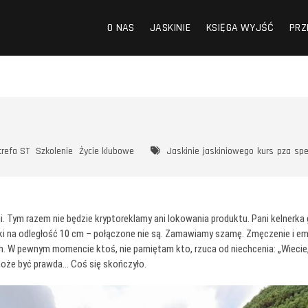
O NAS
JASKINIE
KSIĘGA WYJŚĆ
PRZ
trefa ST
Szkolenie
Życie klubowe
Jaskinie
jaskiniowego
kurs
pza
spe
i. Tym razem nie będzie kryptoreklamy ani lokowania produktu. Pani kelnerka 
ki na odległość 10 cm – połączone nie są. Zamawiamy szamę. Zmęczenie i emoc
h. W pewnym momencie ktoś, nie pamiętam kto, rzuca od niechcenia: „Wiecie, 
 może być prawda… Coś się skończyło.