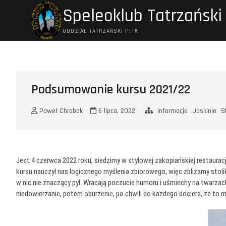
Przejdź
Speleoklub Tatrzański
do
treści
ODDZIAŁ TATRZAŃSKI PTTK
Podsumowanie kursu 2021/22
Paweł Chrobak
6 lipca, 2022
Informacje
Jaskinie
S
Jest 4 czerwca 2022 roku, siedzimy w stylowej zakopiańskiej restauracj
kursu nauczył nas logicznego myślenia zbiorowego, więc zbliżamy stoli
w nic nie znaczący pył. Wracają poczucie humoru i uśmiechy na twarzac
niedowierzanie, potem oburzenie, po chwili do każdego dociera, że to