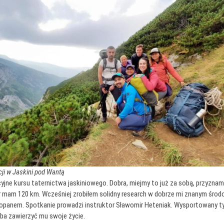
cji w Jaskini pod Wantą
ne kursu taternictwa jaskiniowego. Dobra, miejmy to już za sobą, przyznam s
atr mam 120 km. Wcześniej zrobiłem solidny research w dobrze mi znanym śro
panem. Spotkanie prowadzi instruktor Sławomir Heteniak. Wysportowany typ, 
ba zawierzyć mu swoje życie.