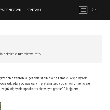
EWODNICTWO
KONTAKT
P
r
z
y
c
i
s
k
m
lo
szkolenie
taternictwa
tatry
e
n
u
grzecznie zabroniła łączenia stolików na tarasie. Wspólny rok
je odpadają od nas całymi płatami, żeby po chwili zmienić się
że już nigdy nie spotkamy się w tym gronie?”. Najpierw