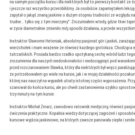
na samym początku kursu i dla niektórych był to pierwszy kontakt ze śc
i jeszcze raz wszystko przerobiliśmy. Ja osobiście zapamiętałem lekcję
zapytał o jakąś znaną jaskinie o dużym stopniu trudności ze względu n
trudne… tylko się z tym mierzymy”. Zrozumiałem wtedy, gdzie tkwi tajem
w życie diametralnie zmieniło mój sposób działania, a przede wszystki
Instruktor Sławomir Heteniak, absolutny pasjonat gór i jaskiń, zarażaj
wierzchołek i mam wrażenie że również każdego grotołaza. Chodząca ency
tatrzańskich. Posiada bardzo rzadko spotykaną cechę wśród ludzi teg
zrozumienia dla naszych niedoskonałości i niedociągnięć pod warunkiem
przed rozczarowaniem Sławka, który dla niektórych był wręcz paraliżując
że potrzebowałem go wiele na kursie, jak i w mojej działalności pozaku
której nas nauczył na wypadek utraty istotnej części wyposażenia. Przy
szanował do końca kursu, ale po chwili zastanowienia szybko sprostowa
trzy minuty na tym kursie.
Instruktor Michał Zmarz, zawodowo ratownik medyczny, również pasjona
ćwiczenia praktyczne. Kopalnia wiedzy dotyczącej zagrożeń i sposobów
kursowe wyjścia jaskiniowe, na których zawsze panowała ciepła i serde