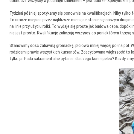
dochodzi. Wszyscy wybuchnęli śmiechem – jest dobrze! Specyficzne po
Tydzień później spotykamy się ponownie na kwalifikacjach. Niby tylko 
To urocze miejsce przez najbliższe miesiące stanie się naszym drugim d
na linie przy użyciu rolki. To wydaje się proste jak budowa cepa, dopó
nie jest prosto. Kwalifikację zaliczają wszyscy, co poniektórym trzęsą
Stanowimy dość zabawną gromadkę, płciowo mniej więcej pół na pół. Wi
rodzicami prawie wszystkich kursantów. Zdecydowana większość to lokals
tylko ja. Pada sakramentalne pytanie: dlaczego kurs speleo? Każdy zmy