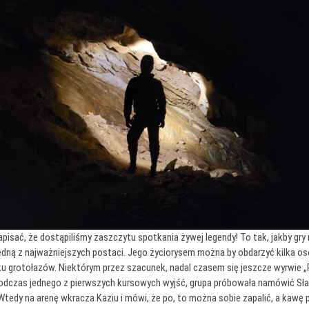
sać, że dostąpiliśmy zaszczytu spotkania żywej legendy! To tak, jakby gry 
jedną z najważniejszych postaci. Jego życiorysem można by obdarzyć kilka o
u grotołazów. Niektórym przez szacunek, nadal czasem się jeszcze wyrwie „P
odczas jednego z pierwszych kursowych wyjść, grupa próbowała namówić Sła
tedy na arenę wkracza Kaziu i mówi, że po, to można sobie zapalić, a kawę p