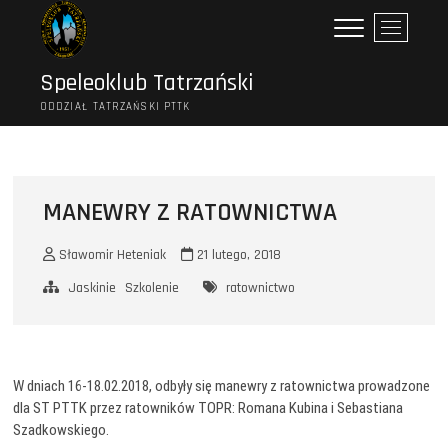
Przejdź
P
do
r
treści
z
Speleoklub Tatrzański
y
ODDZIAŁ TATRZAŃSKI PTTK
c
i
s
k
m
MANEWRY Z RATOWNICTWA
e
n
Sławomir Heteniak
21 lutego, 2018
u
Jaskinie
Szkolenie
ratownictwo
W dniach 16-18.02.2018, odbyły się manewry z ratownictwa prowadzone
dla ST PTTK przez ratowników TOPR: Romana Kubina i Sebastiana
Szadkowskiego.