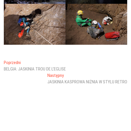
Nawigacja
Poprzedni
Poprzedni
wpis:
BELGIA: JASKINIA TROU DE L’EGLISE
wpisu
Następny
Następny
wpis:
JASKINIA KASPROWA NIŻNIA W STYLU RETRO