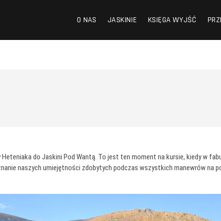
O NAS
JASKINIE
KSIĘGA WYJŚĆ
PRZ
 Heteniaka do Jaskini Pod Wantą. To jest ten moment na kursie, kiedy w fab
oznanie naszych umiejętności zdobytych podczas wszystkich manewrów na pow