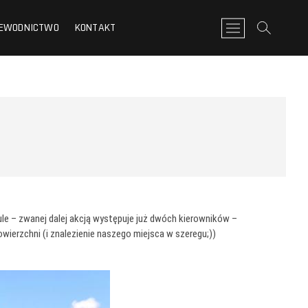
EWODNICTWO
KONTAKT
P
r
z
y
c
i
s
k
m
e
n
u
ule – zwanej dalej akcją występuje już dwóch kierowników –
ierzchni (i znalezienie naszego miejsca w szeregu;))