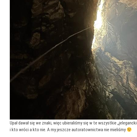
Upał dawał się we znaki, więc ubieraliśmy się w te wszystkie „jeleganck
i kto wróci a kto nie. A my jeszcze autoratownictwa nie mieliśmy