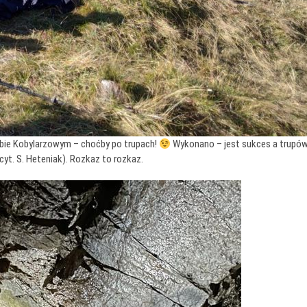
lebie Kobylarzowym – choćby po trupach!
Wykonano – jest sukces a trupów b
 (cyt. S. Heteniak). Rozkaz to rozkaz.