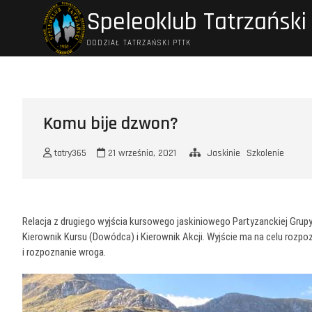
Przejdź
Speleoklub Tatrzański
do
treści
ODDZIAŁ TATRZAŃSKI PTTK
Komu bije dzwon?
tatry365
21 września, 2021
Jaskinie
Szkolenie
Relacja z drugiego wyjścia kursowego jaskiniowego Partyzanckiej Grupy
Kierownik Kursu (Dowódca) i Kierownik Akcji. Wyjście ma na celu rozp
i rozpoznanie wroga.