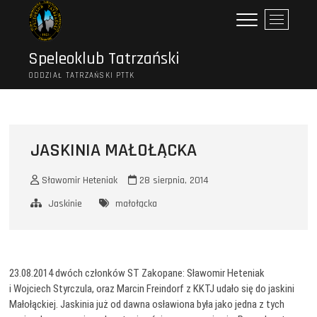
Przejdź
P
do
r
treści
z
Speleoklub Tatrzański
y
ODDZIAŁ TATRZAŃSKI PTTK
c
i
s
k
m
JASKINIA MAŁOŁĄCKA
e
n
Sławomir Heteniak
28 sierpnia, 2014
u
Jaskinie
małołącka
23.08.2014 dwóch członków ST Zakopane: Sławomir Heteniak
i Wojciech Styrczula, oraz Marcin Freindorf z KKTJ udało się do jaskini
Małołąckiej. Jaskinia już od dawna osławiona była jako jedna z tych