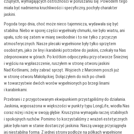
czujnych, wymagających ostrożności w poruszaniu się. Powodem tego
miała być nadmierna kruchliwości i specyficzny, pochyły charakter
jaskini.
Pogoda tego dnia, choć może nieco tajemnicza, wydawała się być
stabilna. Niebo w sporej części wypełniały chmurki, nie było wiatru, ani
upału, szło się zatem w miarę swobodnie i to nie tylko z przyczyn
atmosferycznych. Nasze plecaki wypełnione były tylko sprzętem
osobistym, jako że liny i karabinki potrzebne do jaskini, czekały na Nas
zdeponowane w górach. Po krótkim odpoczynku przy otworze Śnieżnej
i wyjściu na wypłaszczenie, ruszyłem w stronę otworu jaskini
Nad Kotlinami, żeby zabrać sprzęt. Wojciech z Marcinem poszli już
w stronę otworu Małołąckiej. Dołączyłem do nich po chwili
w towarzystwie dwóch worów wypełnionych po brzegi linami
i karabinkami.
Przebrani i z przygotowanym ekwipunkiem przystąpiliśmy do działania.
Jaskinia, wyposażona w większości w punkty typu LongLife, wiodła Nas
coraz niżej i niżej w swoją głębie. Kruszyzna wymagała raczej stabilnych
i spokojnych ruchów. Pomimo to korzystaliśmy z wrażeń estetycznych
jakie była nam w stanie dostarczyć jaskinia. Naszą uwagę przyciągnęła
jej niestabilna forma. Z jednej strony podłoże na półkach wypełnione