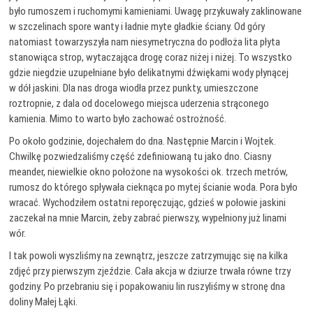
było rumoszem i ruchomymi kamieniami. Uwagę przykuwały zaklinowane
w szczelinach spore wanty i ładnie myte gładkie ściany. Od góry
natomiast towarzyszyła nam niesymetryczna do podłoża lita płyta
stanowiąca strop, wytaczająca drogę coraz niżej i niżej. To wszystko
gdzie niegdzie uzupełniane było delikatnymi dźwiękami wody płynącej
w dół jaskini. Dla nas droga wiodła przez punkty, umieszczone
roztropnie, z dala od docelowego miejsca uderzenia strąconego
kamienia. Mimo to warto było zachować ostrożność.
Po około godzinie, dojechałem do dna. Następnie Marcin i Wojtek.
Chwilkę pozwiedzaliśmy część zdefiniowaną tu jako dno. Ciasny
meander, niewielkie okno położone na wysokości ok. trzech metrów,
rumosz do którego spływała cieknąca po mytej ścianie woda. Pora było
wracać. Wychodziłem ostatni reporęczując, gdzieś w połowie jaskini
zaczekał na mnie Marcin, żeby zabrać pierwszy, wypełniony już linami
wór.
I tak powoli wyszliśmy na zewnątrz, jeszcze zatrzymując się na kilka
zdjęć przy pierwszym zjeździe. Cała akcja w dziurze trwała równe trzy
godziny. Po przebraniu się i popakowaniu lin ruszyliśmy w stronę dna
doliny Małej Łąki.