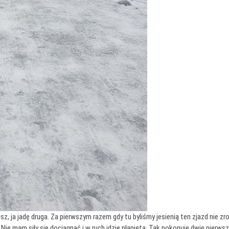
, ja jadę druga. Za pierwszym razem gdy tu byliśmy jesienią ten zjazd nie zro
i. Nie mam siły się dociągnąć i w ruch idzie płanieta. Tak pokonuję dwie pierw