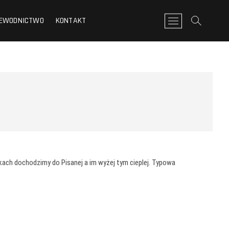
EWODNICTWO
KONTAKT
P
r
z
y
c
i
s
k
m
e
n
u
nkach dochodzimy do Pisanej a im wyżej tym cieplej. Typowa