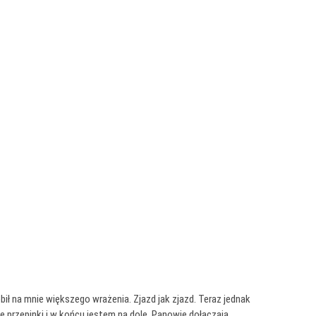
bił na mnie większego wrażenia. Zjazd jak zjazd. Teraz jednak
sze przepinki i w końcu jestem na dole. Panowie dołączają