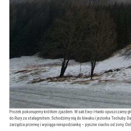
Prożek pokonujemy krótkim zjazdem. W sali Ewy i Hanki opuszczamy głó
do Rury za stalagmitem. Schodzimy nią do biwaku i jeziorka Techuby. 
zarządza przerwę i wyciąga niespodziankę – pyszne ciacho od żony. O