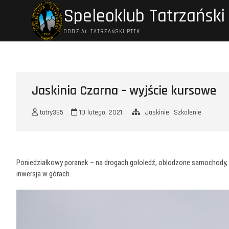
Przejdź
Speleoklub Tatrzański
do
treści
ODDZIAŁ TATRZAŃSKI PTTK
Jaskinia Czarna – wyjście kursowe
tatry365
10 lutego, 2021
Jaskinie
Szkolenie
Poniedziałkowy poranek – na drogach gołoledź, oblodzone samochody, sz
inwersja w górach.