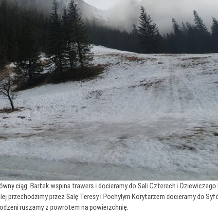
wny ciąg. Bartek wspina trawers i docieramy do Sali Czterech i Dziewiczego
Dalej przechodzimy przez Salę Teresy i Pochyłym Korytarzem docieramy do Sy
słodzeni ruszamy z powrotem na powierzchnię.