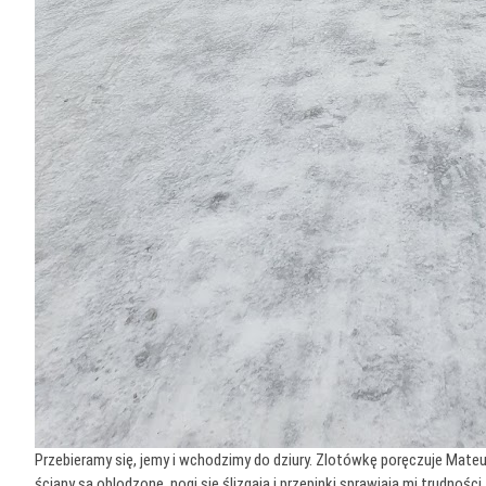
Przebieramy się, jemy i wchodzimy do dziury. Zlotówkę poręczuje Mateusz
ściany są oblodzone, nogi się ślizgają i przepinki sprawiają mi trudnośc